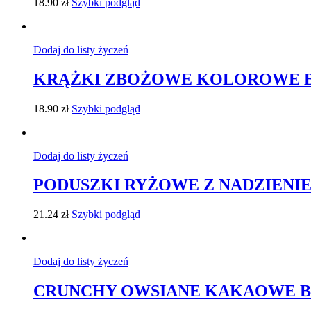
18.90
zł
Szybki podgląd
Dodaj do listy życzeń
KRĄŻKI ZBOŻOWE KOLOROWE BE
18.90
zł
Szybki podgląd
Dodaj do listy życzeń
PODUSZKI RYŻOWE Z NADZIENI
21.24
zł
Szybki podgląd
Dodaj do listy życzeń
CRUNCHY OWSIANE KAKAOWE BE