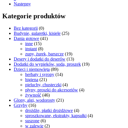
Następny
Kategorie produktów
Bez kategorii
(0)
Budynie, galaretki, kisiele
(25)
Dania gotowe
(41)
inne
(15)
instant
(8)
zupy, żurek, barszcze
(19)
Desery i dodatki do deserów
(13)
Dodatki do wypieków, soda, proszek
(19)
Dzieci i niemowlęta
(89)
herbaty i syropy
(14)
higiena
(21)
pieluchy, chusteczki
(4)
płyny, proszki do akcesoriów
(4)
żywność
(46)
Glony, algi, wodorosty
(21)
Grzyby
(16)
drożdże, płatki drożdżowe
(4)
sproszkowane, ekstrakty, kapsułki
(4)
suszone
(6)
w zalewie
(2)