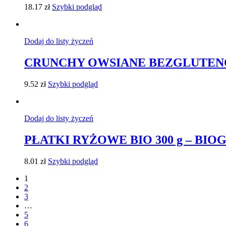
18.17
zł
Szybki podgląd
Dodaj do listy życzeń
CRUNCHY OWSIANE BEZGLUTENOW
9.52
zł
Szybki podgląd
Dodaj do listy życzeń
PŁATKI RYŻOWE BIO 300 g – BIO
8.01
zł
Szybki podgląd
1
2
3
…
5
6