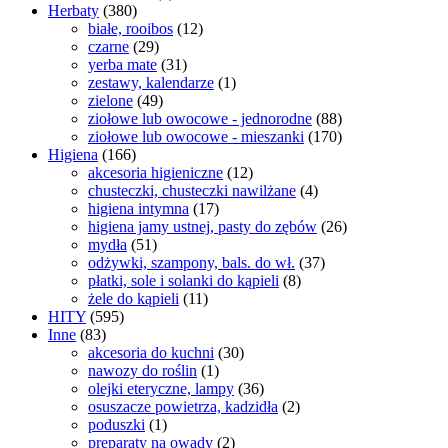
Herbaty
(380)
białe, rooibos
(12)
czarne
(29)
yerba mate
(31)
zestawy, kalendarze
(1)
zielone
(49)
ziołowe lub owocowe - jednorodne
(88)
ziołowe lub owocowe - mieszanki
(170)
Higiena
(166)
akcesoria higieniczne
(12)
chusteczki, chusteczki nawilżane
(4)
higiena intymna
(17)
higiena jamy ustnej, pasty do zębów
(26)
mydła
(51)
odżywki, szampony, bals. do wł.
(37)
płatki, sole i solanki do kąpieli
(8)
żele do kąpieli
(11)
HITY
(595)
Inne
(83)
akcesoria do kuchni
(30)
nawozy do roślin
(1)
olejki eteryczne, lampy
(36)
osuszacze powietrza, kadzidła
(2)
poduszki
(1)
preparaty na owady
(2)