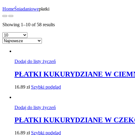
Home
Śniadaniowe
płatki
Showing 1–10 of 58 results
Dodaj do listy życzeń
PŁATKI KUKURYDZIANE W CIEMNEJ
16.89
zł
Szybki podgląd
Dodaj do listy życzeń
PŁATKI KUKURYDZIANE W CZEKOLA
16.89
zł
Szybki podgląd