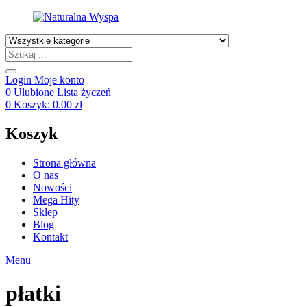
Products
search
Login
Moje konto
0
Ulubione
Lista życzeń
0
Koszyk:
0.00
zł
Koszyk
Strona główna
O nas
Nowości
Mega Hity
Sklep
Blog
Kontakt
Menu
płatki