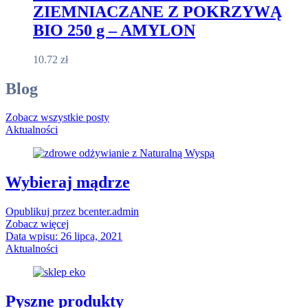
ZIEMNIACZANE Z POKRZYWĄ
BIO 250 g – AMYLON
10.72
zł
Blog
Zobacz wszystkie posty
Aktualności
Wybieraj mądrze
Opublikuj przez
bcenter.admin
Zobacz więcej
Data wpisu:
26 lipca, 2021
Aktualności
Pyszne produkty