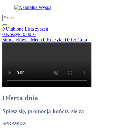
Products
search
0
Ulubione
Lista życzeń
0
Koszyk:
0.00
zł
Strona główna
Menu
0
Koszyk:
0.00
zł
Góra
Oferta dnia
Spiesz się, promocja kończy sie za
SPRAWDŹ