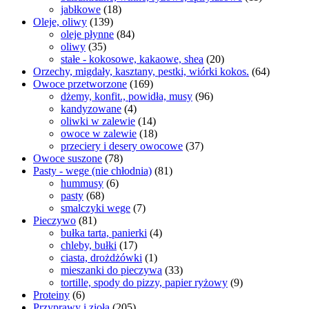
jabłkowe
(18)
Oleje, oliwy
(139)
oleje płynne
(84)
oliwy
(35)
stałe - kokosowe, kakaowe, shea
(20)
Orzechy, migdały, kasztany, pestki, wiórki kokos.
(64)
Owoce przetworzone
(169)
dżemy, konfit., powidła, musy
(96)
kandyzowane
(4)
oliwki w zalewie
(14)
owoce w zalewie
(18)
przeciery i desery owocowe
(37)
Owoce suszone
(78)
Pasty - wege (nie chłodnia)
(81)
hummusy
(6)
pasty
(68)
smalczyki wege
(7)
Pieczywo
(81)
bułka tarta, panierki
(4)
chleby, bułki
(17)
ciasta, drożdżówki
(1)
mieszanki do pieczywa
(33)
tortille, spody do pizzy, papier ryżowy
(9)
Proteiny
(6)
Przyprawy i zioła
(205)