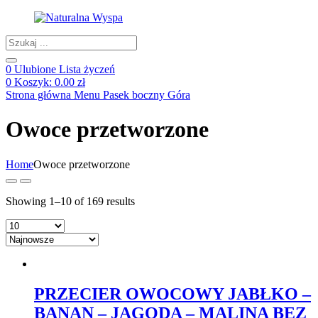
Products
search
0
Ulubione
Lista życzeń
0
Koszyk:
0.00
zł
Strona główna
Menu
Pasek boczny
Góra
Owoce przetworzone
Home
Owoce przetworzone
Showing 1–10 of 169 results
PRZECIER OWOCOWY JABŁKO –
BANAN – JAGODA – MALINA BEZ