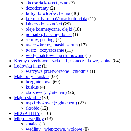
akcesoria kosmetyczne
(7)
dezodoranty
(2)
farby do włosów, henna
(36)
krem balsam maść masło do ciała
(11)
lakiery do paznokci
(29)
oleje kosmetyczne, olejki
(18)
pomadki, balsamy do ust
(1)
scruby, peelingi
(2)
twarz - kremy, maski, serum
(17)
twarz - oczyszczanie
(11)
wody toaletowe i perfumowane
(1)
Kremy orzechowe, czekolad., słonecznikowe, tahina
(84)
Lodówka inne
(1)
warzywa przetworzone - chłodnia
(1)
Makarony i kuskus
(90)
bezglutenowe
(60)
kuskus
(4)
zbożowe (z glutenem)
(26)
Mąki i skrobie
(39)
mąki zbożowe (z glutenem)
(27)
skrobie
(12)
MEGA HITY
(110)
Mięso i wędliny
(13)
smalec
(1)
wędliny - wieprzowe, wołowe
(8)