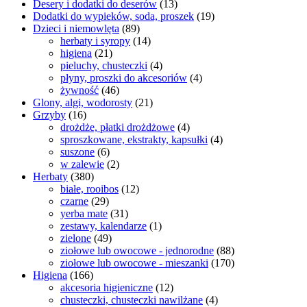
Desery i dodatki do deserów
(13)
Dodatki do wypieków, soda, proszek
(19)
Dzieci i niemowlęta
(89)
herbaty i syropy
(14)
higiena
(21)
pieluchy, chusteczki
(4)
płyny, proszki do akcesoriów
(4)
żywność
(46)
Glony, algi, wodorosty
(21)
Grzyby
(16)
drożdże, płatki drożdżowe
(4)
sproszkowane, ekstrakty, kapsułki
(4)
suszone
(6)
w zalewie
(2)
Herbaty
(380)
białe, rooibos
(12)
czarne
(29)
yerba mate
(31)
zestawy, kalendarze
(1)
zielone
(49)
ziołowe lub owocowe - jednorodne
(88)
ziołowe lub owocowe - mieszanki
(170)
Higiena
(166)
akcesoria higieniczne
(12)
chusteczki, chusteczki nawilżane
(4)