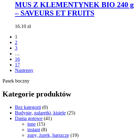
MUS Z KLEMENTYNEK BIO 240 g
– SAVEURS ET FRUITS
16.10
zł
1
2
3
…
16
17
Następny
Pasek boczny
Kategorie produktów
Bez kategorii
(0)
Budynie, galaretki, kisiele
(25)
Dania gotowe
(41)
inne
(15)
instant
(8)
zupy, żurek, barszcze
(19)