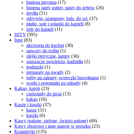
higiena intymna
(17)
higiena jamy ustnej, pasty do zębów
(26)
mydła
(51)
odżywki, szampony, bals. do wł.
(37)
płatki, sole i solanki do kąpieli
(8)
żele do kąpieli
(11)
HITY
(595)
Inne
(83)
akcesoria do kuchni
(30)
nawozy do roślin
(1)
olejki eteryczne, lampy
(36)
osuszacze powietrza, kadzidła
(2)
poduszki
(1)
preparaty na owady
(2)
torby na zakupy, woreczki bawełniane
(1)
worki i pojemniki na odpady
(4)
Kakao, karob
(23)
czekolady do picia
(13)
kakao
(10)
Kasze i kaszki
(37)
kasze
(31)
kaszki
(6)
Kawy (palone, zielone, świeżo palone)
(69)
Kawy zbożowe i inne napoje w proszku
(23)
Kosmetyki
(135)