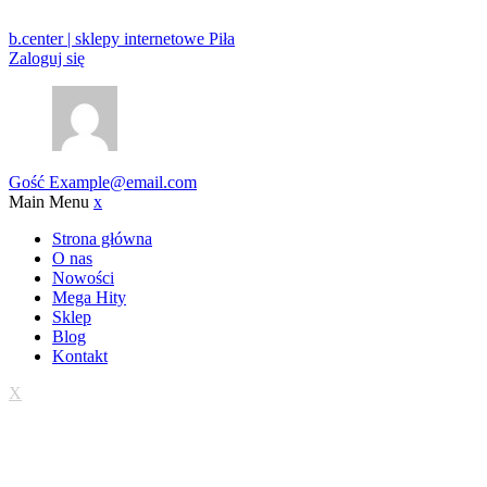
b.center | sklepy internetowe Piła
Zaloguj się
Gość
Example@email.com
Main Menu
x
Strona główna
O nas
Nowości
Mega Hity
Sklep
Blog
Kontakt
X