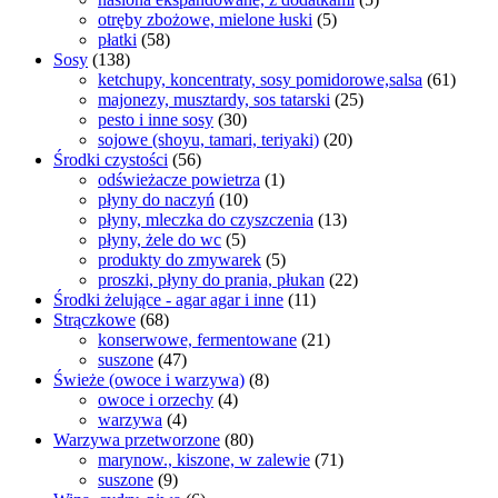
otręby zbożowe, mielone łuski
(5)
płatki
(58)
Sosy
(138)
ketchupy, koncentraty, sosy pomidorowe,salsa
(61)
majonezy, musztardy, sos tatarski
(25)
pesto i inne sosy
(30)
sojowe (shoyu, tamari, teriyaki)
(20)
Środki czystości
(56)
odświeżacze powietrza
(1)
płyny do naczyń
(10)
płyny, mleczka do czyszczenia
(13)
płyny, żele do wc
(5)
produkty do zmywarek
(5)
proszki, płyny do prania, płukan
(22)
Środki żelujące - agar agar i inne
(11)
Strączkowe
(68)
konserwowe, fermentowane
(21)
suszone
(47)
Świeże (owoce i warzywa)
(8)
owoce i orzechy
(4)
warzywa
(4)
Warzywa przetworzone
(80)
marynow., kiszone, w zalewie
(71)
suszone
(9)