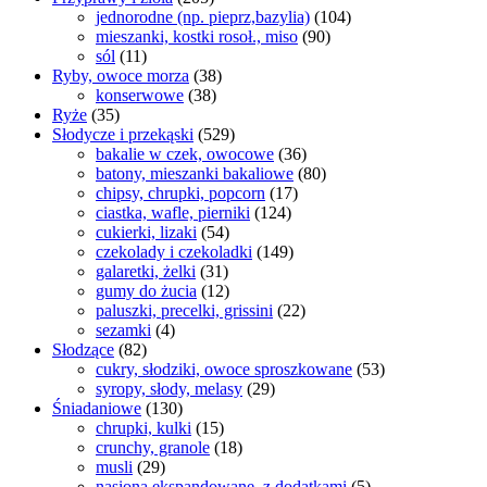
jednorodne (np. pieprz,bazylia)
(104)
mieszanki, kostki rosoł., miso
(90)
sól
(11)
Ryby, owoce morza
(38)
konserwowe
(38)
Ryże
(35)
Słodycze i przekąski
(529)
bakalie w czek, owocowe
(36)
batony, mieszanki bakaliowe
(80)
chipsy, chrupki, popcorn
(17)
ciastka, wafle, pierniki
(124)
cukierki, lizaki
(54)
czekolady i czekoladki
(149)
galaretki, żelki
(31)
gumy do żucia
(12)
paluszki, precelki, grissini
(22)
sezamki
(4)
Słodzące
(82)
cukry, słodziki, owoce sproszkowane
(53)
syropy, słody, melasy
(29)
Śniadaniowe
(130)
chrupki, kulki
(15)
crunchy, granole
(18)
musli
(29)
nasiona ekspandowane, z dodatkami
(5)