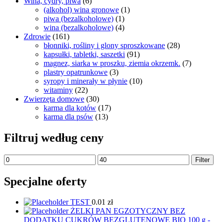
Wina, cydry, piwa
(6)
(alkohol) wina gronowe
(1)
piwa (bezalkoholowe)
(1)
wina (bezalkoholowe)
(4)
Zdrowie
(161)
błonniki, rośliny i glony sproszkowane
(28)
kapsułki, tabletki, saszetki
(91)
magnez, siarka w proszku, ziemia okrzemk.
(7)
plastry opatrunkowe
(3)
syropy i minerały w płynie
(10)
witaminy
(22)
Zwierzęta domowe
(30)
karma dla kotów
(17)
karma dla psów
(13)
Filtruj według ceny
Filter
Specjalne oferty
TEST
0.01
zł
ŻELKI PAN EGZOTYCZNY BEZ
DODATKU CUKRÓW BEZGLUTENOWE BIO 100 g -