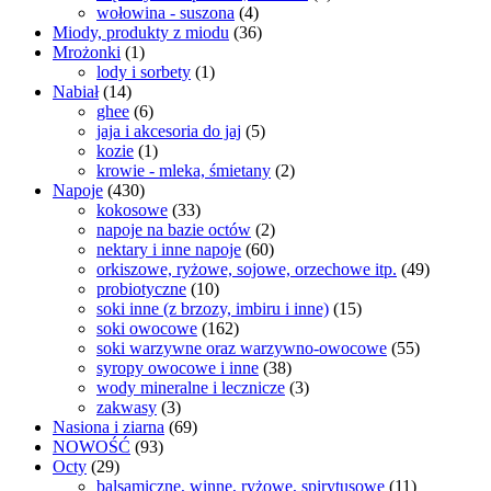
wołowina - suszona
(4)
Miody, produkty z miodu
(36)
Mrożonki
(1)
lody i sorbety
(1)
Nabiał
(14)
ghee
(6)
jaja i akcesoria do jaj
(5)
kozie
(1)
krowie - mleka, śmietany
(2)
Napoje
(430)
kokosowe
(33)
napoje na bazie octów
(2)
nektary i inne napoje
(60)
orkiszowe, ryżowe, sojowe, orzechowe itp.
(49)
probiotyczne
(10)
soki inne (z brzozy, imbiru i inne)
(15)
soki owocowe
(162)
soki warzywne oraz warzywno-owocowe
(55)
syropy owocowe i inne
(38)
wody mineralne i lecznicze
(3)
zakwasy
(3)
Nasiona i ziarna
(69)
NOWOŚĆ
(93)
Octy
(29)
balsamiczne, winne, ryżowe, spirytusowe
(11)