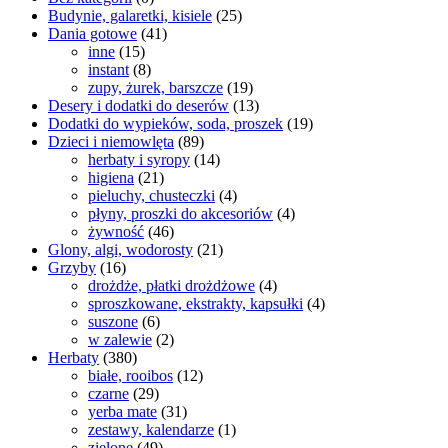
Budynie, galaretki, kisiele
(25)
Dania gotowe
(41)
inne
(15)
instant
(8)
zupy, żurek, barszcze
(19)
Desery i dodatki do deserów
(13)
Dodatki do wypieków, soda, proszek
(19)
Dzieci i niemowlęta
(89)
herbaty i syropy
(14)
higiena
(21)
pieluchy, chusteczki
(4)
płyny, proszki do akcesoriów
(4)
żywność
(46)
Glony, algi, wodorosty
(21)
Grzyby
(16)
drożdże, płatki drożdżowe
(4)
sproszkowane, ekstrakty, kapsułki
(4)
suszone
(6)
w zalewie
(2)
Herbaty
(380)
białe, rooibos
(12)
czarne
(29)
yerba mate
(31)
zestawy, kalendarze
(1)
zielone
(49)