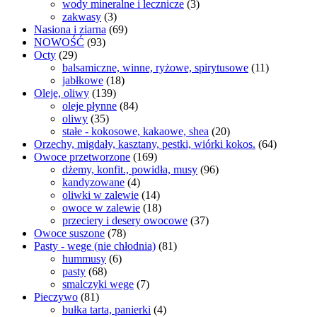
wody mineralne i lecznicze
(3)
zakwasy
(3)
Nasiona i ziarna
(69)
NOWOŚĆ
(93)
Octy
(29)
balsamiczne, winne, ryżowe, spirytusowe
(11)
jabłkowe
(18)
Oleje, oliwy
(139)
oleje płynne
(84)
oliwy
(35)
stałe - kokosowe, kakaowe, shea
(20)
Orzechy, migdały, kasztany, pestki, wiórki kokos.
(64)
Owoce przetworzone
(169)
dżemy, konfit., powidła, musy
(96)
kandyzowane
(4)
oliwki w zalewie
(14)
owoce w zalewie
(18)
przeciery i desery owocowe
(37)
Owoce suszone
(78)
Pasty - wege (nie chłodnia)
(81)
hummusy
(6)
pasty
(68)
smalczyki wege
(7)
Pieczywo
(81)
bułka tarta, panierki
(4)