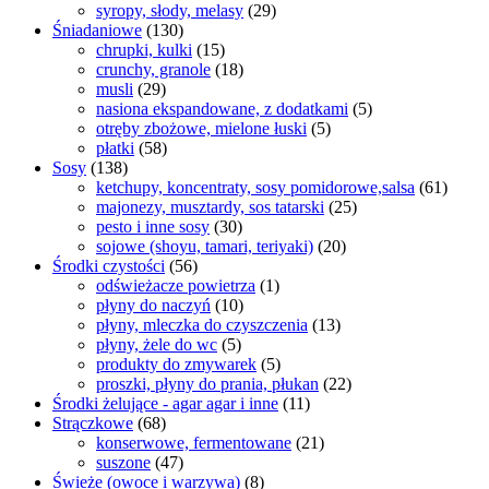
syropy, słody, melasy
(29)
Śniadaniowe
(130)
chrupki, kulki
(15)
crunchy, granole
(18)
musli
(29)
nasiona ekspandowane, z dodatkami
(5)
otręby zbożowe, mielone łuski
(5)
płatki
(58)
Sosy
(138)
ketchupy, koncentraty, sosy pomidorowe,salsa
(61)
majonezy, musztardy, sos tatarski
(25)
pesto i inne sosy
(30)
sojowe (shoyu, tamari, teriyaki)
(20)
Środki czystości
(56)
odświeżacze powietrza
(1)
płyny do naczyń
(10)
płyny, mleczka do czyszczenia
(13)
płyny, żele do wc
(5)
produkty do zmywarek
(5)
proszki, płyny do prania, płukan
(22)
Środki żelujące - agar agar i inne
(11)
Strączkowe
(68)
konserwowe, fermentowane
(21)
suszone
(47)
Świeże (owoce i warzywa)
(8)