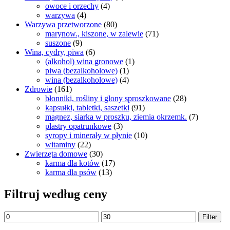
owoce i orzechy
(4)
warzywa
(4)
Warzywa przetworzone
(80)
marynow., kiszone, w zalewie
(71)
suszone
(9)
Wina, cydry, piwa
(6)
(alkohol) wina gronowe
(1)
piwa (bezalkoholowe)
(1)
wina (bezalkoholowe)
(4)
Zdrowie
(161)
błonniki, rośliny i glony sproszkowane
(28)
kapsułki, tabletki, saszetki
(91)
magnez, siarka w proszku, ziemia okrzemk.
(7)
plastry opatrunkowe
(3)
syropy i minerały w płynie
(10)
witaminy
(22)
Zwierzęta domowe
(30)
karma dla kotów
(17)
karma dla psów
(13)
Filtruj według ceny
Filter