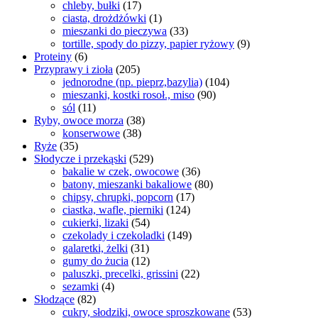
chleby, bułki
(17)
ciasta, drożdżówki
(1)
mieszanki do pieczywa
(33)
tortille, spody do pizzy, papier ryżowy
(9)
Proteiny
(6)
Przyprawy i zioła
(205)
jednorodne (np. pieprz,bazylia)
(104)
mieszanki, kostki rosoł., miso
(90)
sól
(11)
Ryby, owoce morza
(38)
konserwowe
(38)
Ryże
(35)
Słodycze i przekąski
(529)
bakalie w czek, owocowe
(36)
batony, mieszanki bakaliowe
(80)
chipsy, chrupki, popcorn
(17)
ciastka, wafle, pierniki
(124)
cukierki, lizaki
(54)
czekolady i czekoladki
(149)
galaretki, żelki
(31)
gumy do żucia
(12)
paluszki, precelki, grissini
(22)
sezamki
(4)
Słodzące
(82)
cukry, słodziki, owoce sproszkowane
(53)