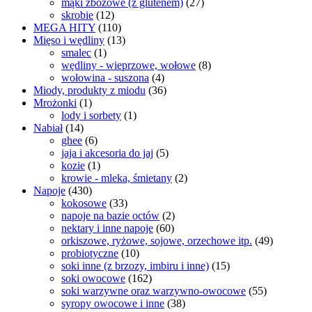
mąki zbożowe (z glutenem)
(27)
skrobie
(12)
MEGA HITY
(110)
Mięso i wędliny
(13)
smalec
(1)
wędliny - wieprzowe, wołowe
(8)
wołowina - suszona
(4)
Miody, produkty z miodu
(36)
Mrożonki
(1)
lody i sorbety
(1)
Nabiał
(14)
ghee
(6)
jaja i akcesoria do jaj
(5)
kozie
(1)
krowie - mleka, śmietany
(2)
Napoje
(430)
kokosowe
(33)
napoje na bazie octów
(2)
nektary i inne napoje
(60)
orkiszowe, ryżowe, sojowe, orzechowe itp.
(49)
probiotyczne
(10)
soki inne (z brzozy, imbiru i inne)
(15)
soki owocowe
(162)
soki warzywne oraz warzywno-owocowe
(55)
syropy owocowe i inne
(38)