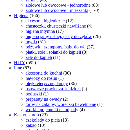
ziołowe lub owocowe - jednorodne
(88)
ziołowe lub owocowe - mieszanki
(170)
Higiena
(166)
akcesoria higieniczne
(12)
chusteczki, chusteczki nawilżane
(4)
higiena intymna
(17)
higiena jamy ustnej, pasty do zębów
(26)
mydła
(51)
odżywki, szampony, bals. do wł.
(37)
płatki, sole i solanki do kąpieli
(8)
żele do kąpieli
(11)
HITY
(595)
Inne
(83)
akcesoria do kuchni
(30)
nawozy do roślin
(1)
olejki eteryczne, lampy
(36)
osuszacze powietrza, kadzidła
(2)
poduszki
(1)
preparaty na owady
(2)
torby na zakupy, woreczki bawełniane
(1)
worki i pojemniki na odpady
(4)
Kakao, karob
(23)
czekolady do picia
(13)
kakao
(10)