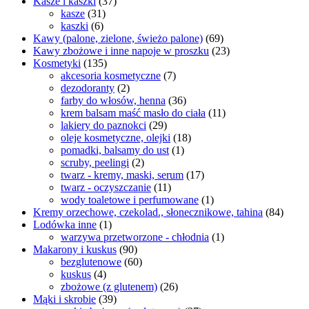
Kasze i kaszki
(37)
kasze
(31)
kaszki
(6)
Kawy (palone, zielone, świeżo palone)
(69)
Kawy zbożowe i inne napoje w proszku
(23)
Kosmetyki
(135)
akcesoria kosmetyczne
(7)
dezodoranty
(2)
farby do włosów, henna
(36)
krem balsam maść masło do ciała
(11)
lakiery do paznokci
(29)
oleje kosmetyczne, olejki
(18)
pomadki, balsamy do ust
(1)
scruby, peelingi
(2)
twarz - kremy, maski, serum
(17)
twarz - oczyszczanie
(11)
wody toaletowe i perfumowane
(1)
Kremy orzechowe, czekolad., słonecznikowe, tahina
(84)
Lodówka inne
(1)
warzywa przetworzone - chłodnia
(1)
Makarony i kuskus
(90)
bezglutenowe
(60)
kuskus
(4)
zbożowe (z glutenem)
(26)
Mąki i skrobie
(39)