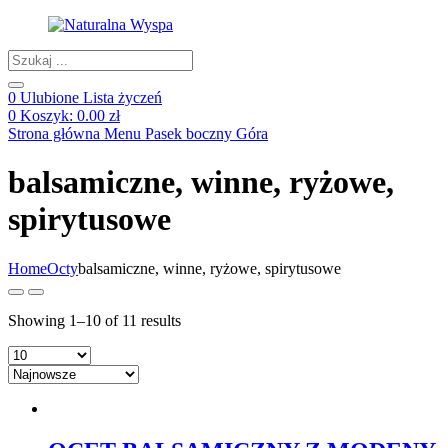
Products
search
0
Ulubione
Lista życzeń
0
Koszyk:
0.00
zł
Strona główna
Menu
Pasek boczny
Góra
balsamiczne, winne, ryżowe,
spirytusowe
Home
Octy
balsamiczne, winne, ryżowe, spirytusowe
Showing 1–10 of 11 results