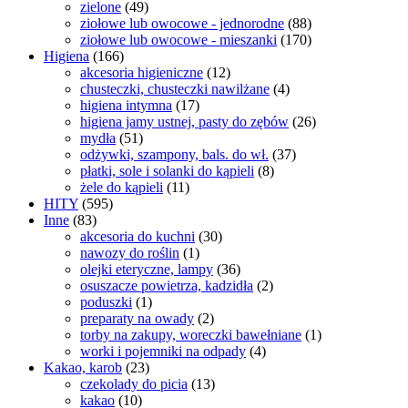
zielone
(49)
ziołowe lub owocowe - jednorodne
(88)
ziołowe lub owocowe - mieszanki
(170)
Higiena
(166)
akcesoria higieniczne
(12)
chusteczki, chusteczki nawilżane
(4)
higiena intymna
(17)
higiena jamy ustnej, pasty do zębów
(26)
mydła
(51)
odżywki, szampony, bals. do wł.
(37)
płatki, sole i solanki do kąpieli
(8)
żele do kąpieli
(11)
HITY
(595)
Inne
(83)
akcesoria do kuchni
(30)
nawozy do roślin
(1)
olejki eteryczne, lampy
(36)
osuszacze powietrza, kadzidła
(2)
poduszki
(1)
preparaty na owady
(2)
torby na zakupy, woreczki bawełniane
(1)
worki i pojemniki na odpady
(4)
Kakao, karob
(23)
czekolady do picia
(13)
kakao
(10)