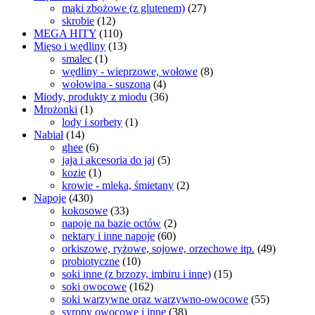
mąki zbożowe (z glutenem)
(27)
skrobie
(12)
MEGA HITY
(110)
Mięso i wędliny
(13)
smalec
(1)
wędliny - wieprzowe, wołowe
(8)
wołowina - suszona
(4)
Miody, produkty z miodu
(36)
Mrożonki
(1)
lody i sorbety
(1)
Nabiał
(14)
ghee
(6)
jaja i akcesoria do jaj
(5)
kozie
(1)
krowie - mleka, śmietany
(2)
Napoje
(430)
kokosowe
(33)
napoje na bazie octów
(2)
nektary i inne napoje
(60)
orkiszowe, ryżowe, sojowe, orzechowe itp.
(49)
probiotyczne
(10)
soki inne (z brzozy, imbiru i inne)
(15)
soki owocowe
(162)
soki warzywne oraz warzywno-owocowe
(55)
syropy owocowe i inne
(38)