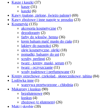
Kasze i kaszki
(37)
kasze
(31)
kaszki
(6)
Kawy (palone, zielone, świeżo palone)
(69)
Kawy zbożowe i inne napoje w proszku
(23)
Kosmetyki
(135)
akcesoria kosmetyczne
(7)
dezodoranty
(2)
farby do włosów, henna
(36)
krem balsam maść masło do ciała
(11)
lakiery do paznokci
(29)
oleje kosmetyczne, olejki
(18)
pomadki, balsamy do ust
(1)
scruby, peelingi
(2)
twarz - kremy, maski, serum
(17)
twarz - oczyszczanie
(11)
wody toaletowe i perfumowane
(1)
Kremy orzechowe, czekolad., słonecznikowe, tahina
(84)
Lodówka inne
(1)
warzywa przetworzone - chłodnia
(1)
Makarony i kuskus
(90)
bezglutenowe
(60)
kuskus
(4)
zbożowe (z glutenem)
(26)
Mąki i skrobie
(39)