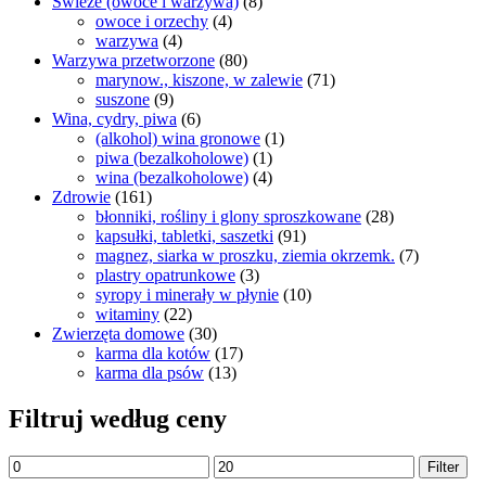
Świeże (owoce i warzywa)
(8)
owoce i orzechy
(4)
warzywa
(4)
Warzywa przetworzone
(80)
marynow., kiszone, w zalewie
(71)
suszone
(9)
Wina, cydry, piwa
(6)
(alkohol) wina gronowe
(1)
piwa (bezalkoholowe)
(1)
wina (bezalkoholowe)
(4)
Zdrowie
(161)
błonniki, rośliny i glony sproszkowane
(28)
kapsułki, tabletki, saszetki
(91)
magnez, siarka w proszku, ziemia okrzemk.
(7)
plastry opatrunkowe
(3)
syropy i minerały w płynie
(10)
witaminy
(22)
Zwierzęta domowe
(30)
karma dla kotów
(17)
karma dla psów
(13)
Filtruj według ceny
Filter