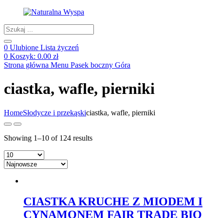
Products
search
0
Ulubione
Lista życzeń
0
Koszyk:
0.00
zł
Strona główna
Menu
Pasek boczny
Góra
ciastka, wafle, pierniki
Home
Słodycze i przekąski
ciastka, wafle, pierniki
Showing 1–10 of 124 results
CIASTKA KRUCHE Z MIODEM I
CYNAMONEM FAIR TRADE BIO