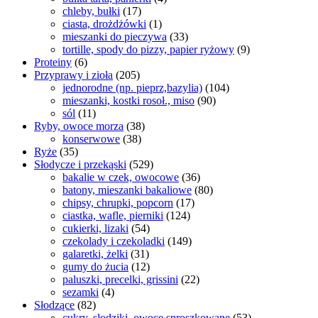
chleby, bułki
(17)
ciasta, drożdżówki
(1)
mieszanki do pieczywa
(33)
tortille, spody do pizzy, papier ryżowy
(9)
Proteiny
(6)
Przyprawy i zioła
(205)
jednorodne (np. pieprz,bazylia)
(104)
mieszanki, kostki rosoł., miso
(90)
sól
(11)
Ryby, owoce morza
(38)
konserwowe
(38)
Ryże
(35)
Słodycze i przekąski
(529)
bakalie w czek, owocowe
(36)
batony, mieszanki bakaliowe
(80)
chipsy, chrupki, popcorn
(17)
ciastka, wafle, pierniki
(124)
cukierki, lizaki
(54)
czekolady i czekoladki
(149)
galaretki, żelki
(31)
gumy do żucia
(12)
paluszki, precelki, grissini
(22)
sezamki
(4)
Słodzące
(82)
cukry, słodziki, owoce sproszkowane
(53)