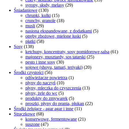
syropy, słody, melasy
(29)
Śniadaniowe
(130)
chrupki, kulki
(15)
crunchy, granole
(18)
musli
(29)
nasiona ekspandowane, z dodatkami
(5)
otręby zbożowe, mielone łuski
(5)
płatki
(58)
Sosy
(138)
ketchupy, koncentraty, sosy pomidorowe,salsa
(61)
majonezy, musztardy, sos tatarski
(25)
pesto i inne sosy
(30)
sojowe (shoyu, tamari, teriyaki)
(20)
Środki czystości
(56)
odświeżacze powietrza
(1)
płyny do naczyń
(10)
płyny, mleczka do czyszczenia
(13)
płyny, żele do wc
(5)
produkty do zmywarek
(5)
proszki, płyny do prania, płukan
(22)
Środki żelujące - agar agar i inne
(11)
Strączkowe
(68)
konserwowe, fermentowane
(21)
suszone
(47)