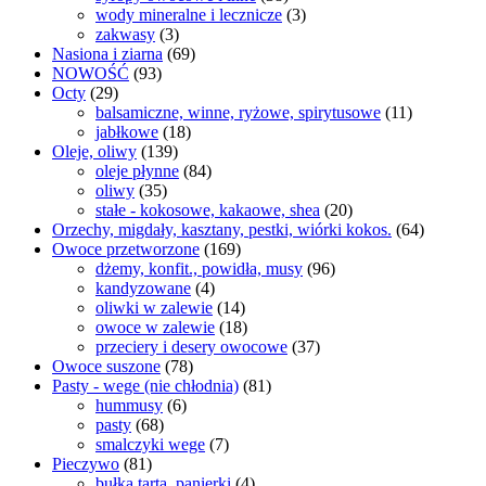
wody mineralne i lecznicze
(3)
zakwasy
(3)
Nasiona i ziarna
(69)
NOWOŚĆ
(93)
Octy
(29)
balsamiczne, winne, ryżowe, spirytusowe
(11)
jabłkowe
(18)
Oleje, oliwy
(139)
oleje płynne
(84)
oliwy
(35)
stałe - kokosowe, kakaowe, shea
(20)
Orzechy, migdały, kasztany, pestki, wiórki kokos.
(64)
Owoce przetworzone
(169)
dżemy, konfit., powidła, musy
(96)
kandyzowane
(4)
oliwki w zalewie
(14)
owoce w zalewie
(18)
przeciery i desery owocowe
(37)
Owoce suszone
(78)
Pasty - wege (nie chłodnia)
(81)
hummusy
(6)
pasty
(68)
smalczyki wege
(7)
Pieczywo
(81)
bułka tarta, panierki
(4)