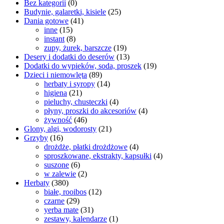
Bez kategorii
(0)
Budynie, galaretki, kisiele
(25)
Dania gotowe
(41)
inne
(15)
instant
(8)
zupy, żurek, barszcze
(19)
Desery i dodatki do deserów
(13)
Dodatki do wypieków, soda, proszek
(19)
Dzieci i niemowlęta
(89)
herbaty i syropy
(14)
higiena
(21)
pieluchy, chusteczki
(4)
płyny, proszki do akcesoriów
(4)
żywność
(46)
Glony, algi, wodorosty
(21)
Grzyby
(16)
drożdże, płatki drożdżowe
(4)
sproszkowane, ekstrakty, kapsułki
(4)
suszone
(6)
w zalewie
(2)
Herbaty
(380)
białe, rooibos
(12)
czarne
(29)
yerba mate
(31)
zestawy, kalendarze
(1)