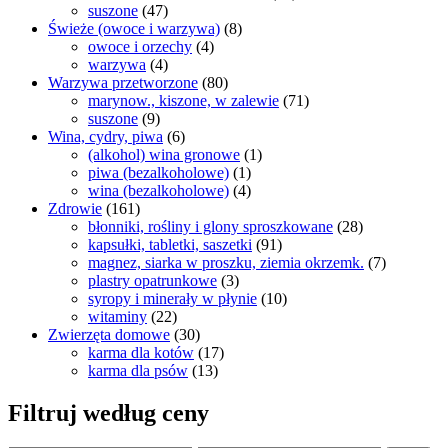
suszone
(47)
Świeże (owoce i warzywa)
(8)
owoce i orzechy
(4)
warzywa
(4)
Warzywa przetworzone
(80)
marynow., kiszone, w zalewie
(71)
suszone
(9)
Wina, cydry, piwa
(6)
(alkohol) wina gronowe
(1)
piwa (bezalkoholowe)
(1)
wina (bezalkoholowe)
(4)
Zdrowie
(161)
błonniki, rośliny i glony sproszkowane
(28)
kapsułki, tabletki, saszetki
(91)
magnez, siarka w proszku, ziemia okrzemk.
(7)
plastry opatrunkowe
(3)
syropy i minerały w płynie
(10)
witaminy
(22)
Zwierzęta domowe
(30)
karma dla kotów
(17)
karma dla psów
(13)
Filtruj według ceny