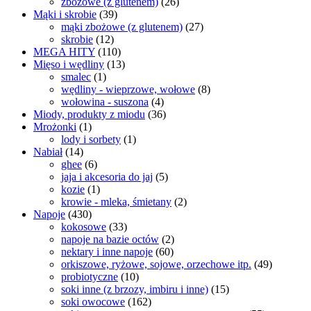
zbożowe (z glutenem)
(26)
Mąki i skrobie
(39)
mąki zbożowe (z glutenem)
(27)
skrobie
(12)
MEGA HITY
(110)
Mięso i wędliny
(13)
smalec
(1)
wędliny - wieprzowe, wołowe
(8)
wołowina - suszona
(4)
Miody, produkty z miodu
(36)
Mrożonki
(1)
lody i sorbety
(1)
Nabiał
(14)
ghee
(6)
jaja i akcesoria do jaj
(5)
kozie
(1)
krowie - mleka, śmietany
(2)
Napoje
(430)
kokosowe
(33)
napoje na bazie octów
(2)
nektary i inne napoje
(60)
orkiszowe, ryżowe, sojowe, orzechowe itp.
(49)
probiotyczne
(10)
soki inne (z brzozy, imbiru i inne)
(15)
soki owocowe
(162)