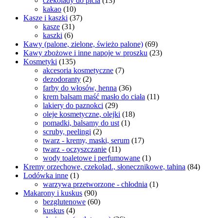
czekolady do picia
(13)
kakao
(10)
Kasze i kaszki
(37)
kasze
(31)
kaszki
(6)
Kawy (palone, zielone, świeżo palone)
(69)
Kawy zbożowe i inne napoje w proszku
(23)
Kosmetyki
(135)
akcesoria kosmetyczne
(7)
dezodoranty
(2)
farby do włosów, henna
(36)
krem balsam maść masło do ciała
(11)
lakiery do paznokci
(29)
oleje kosmetyczne, olejki
(18)
pomadki, balsamy do ust
(1)
scruby, peelingi
(2)
twarz - kremy, maski, serum
(17)
twarz - oczyszczanie
(11)
wody toaletowe i perfumowane
(1)
Kremy orzechowe, czekolad., słonecznikowe, tahina
(84)
Lodówka inne
(1)
warzywa przetworzone - chłodnia
(1)
Makarony i kuskus
(90)
bezglutenowe
(60)
kuskus
(4)