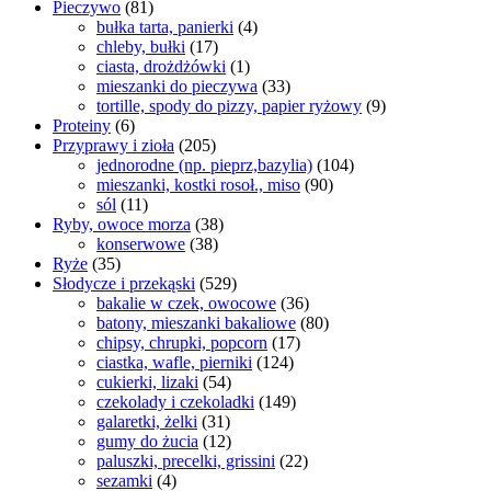
Pieczywo
(81)
bułka tarta, panierki
(4)
chleby, bułki
(17)
ciasta, drożdżówki
(1)
mieszanki do pieczywa
(33)
tortille, spody do pizzy, papier ryżowy
(9)
Proteiny
(6)
Przyprawy i zioła
(205)
jednorodne (np. pieprz,bazylia)
(104)
mieszanki, kostki rosoł., miso
(90)
sól
(11)
Ryby, owoce morza
(38)
konserwowe
(38)
Ryże
(35)
Słodycze i przekąski
(529)
bakalie w czek, owocowe
(36)
batony, mieszanki bakaliowe
(80)
chipsy, chrupki, popcorn
(17)
ciastka, wafle, pierniki
(124)
cukierki, lizaki
(54)
czekolady i czekoladki
(149)
galaretki, żelki
(31)
gumy do żucia
(12)
paluszki, precelki, grissini
(22)
sezamki
(4)