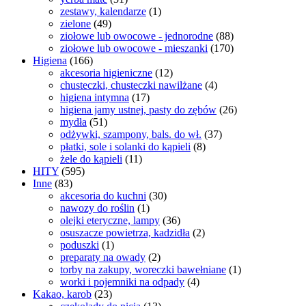
zestawy, kalendarze
(1)
zielone
(49)
ziołowe lub owocowe - jednorodne
(88)
ziołowe lub owocowe - mieszanki
(170)
Higiena
(166)
akcesoria higieniczne
(12)
chusteczki, chusteczki nawilżane
(4)
higiena intymna
(17)
higiena jamy ustnej, pasty do zębów
(26)
mydła
(51)
odżywki, szampony, bals. do wł.
(37)
płatki, sole i solanki do kąpieli
(8)
żele do kąpieli
(11)
HITY
(595)
Inne
(83)
akcesoria do kuchni
(30)
nawozy do roślin
(1)
olejki eteryczne, lampy
(36)
osuszacze powietrza, kadzidła
(2)
poduszki
(1)
preparaty na owady
(2)
torby na zakupy, woreczki bawełniane
(1)
worki i pojemniki na odpady
(4)
Kakao, karob
(23)