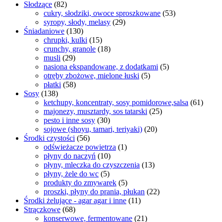
Słodzące
(82)
cukry, słodziki, owoce sproszkowane
(53)
syropy, słody, melasy
(29)
Śniadaniowe
(130)
chrupki, kulki
(15)
crunchy, granole
(18)
musli
(29)
nasiona ekspandowane, z dodatkami
(5)
otręby zbożowe, mielone łuski
(5)
płatki
(58)
Sosy
(138)
ketchupy, koncentraty, sosy pomidorowe,salsa
(61)
majonezy, musztardy, sos tatarski
(25)
pesto i inne sosy
(30)
sojowe (shoyu, tamari, teriyaki)
(20)
Środki czystości
(56)
odświeżacze powietrza
(1)
płyny do naczyń
(10)
płyny, mleczka do czyszczenia
(13)
płyny, żele do wc
(5)
produkty do zmywarek
(5)
proszki, płyny do prania, płukan
(22)
Środki żelujące - agar agar i inne
(11)
Strączkowe
(68)
konserwowe, fermentowane
(21)