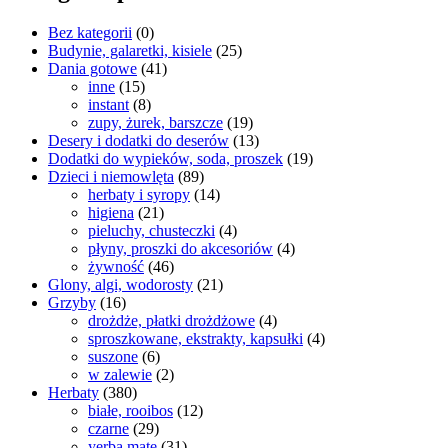
Bez kategorii
(0)
Budynie, galaretki, kisiele
(25)
Dania gotowe
(41)
inne
(15)
instant
(8)
zupy, żurek, barszcze
(19)
Desery i dodatki do deserów
(13)
Dodatki do wypieków, soda, proszek
(19)
Dzieci i niemowlęta
(89)
herbaty i syropy
(14)
higiena
(21)
pieluchy, chusteczki
(4)
płyny, proszki do akcesoriów
(4)
żywność
(46)
Glony, algi, wodorosty
(21)
Grzyby
(16)
drożdże, płatki drożdżowe
(4)
sproszkowane, ekstrakty, kapsułki
(4)
suszone
(6)
w zalewie
(2)
Herbaty
(380)
białe, rooibos
(12)
czarne
(29)
yerba mate
(31)