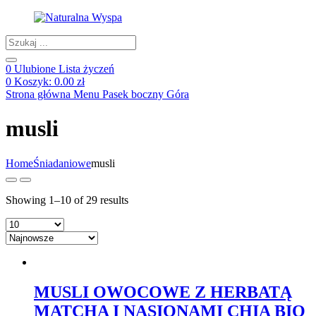
Products
search
0
Ulubione
Lista życzeń
0
Koszyk:
0.00
zł
Strona główna
Menu
Pasek boczny
Góra
musli
Home
Śniadaniowe
musli
Showing 1–10 of 29 results
MUSLI OWOCOWE Z HERBATĄ
MATCHA I NASIONAMI CHIA BIO