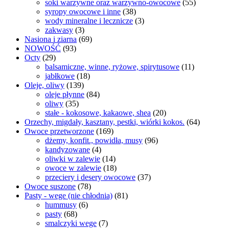
soki warzywne oraz warzywno-owocowe
(55)
syropy owocowe i inne
(38)
wody mineralne i lecznicze
(3)
zakwasy
(3)
Nasiona i ziarna
(69)
NOWOŚĆ
(93)
Octy
(29)
balsamiczne, winne, ryżowe, spirytusowe
(11)
jabłkowe
(18)
Oleje, oliwy
(139)
oleje płynne
(84)
oliwy
(35)
stałe - kokosowe, kakaowe, shea
(20)
Orzechy, migdały, kasztany, pestki, wiórki kokos.
(64)
Owoce przetworzone
(169)
dżemy, konfit., powidła, musy
(96)
kandyzowane
(4)
oliwki w zalewie
(14)
owoce w zalewie
(18)
przeciery i desery owocowe
(37)
Owoce suszone
(78)
Pasty - wege (nie chłodnia)
(81)
hummusy
(6)
pasty
(68)
smalczyki wege
(7)