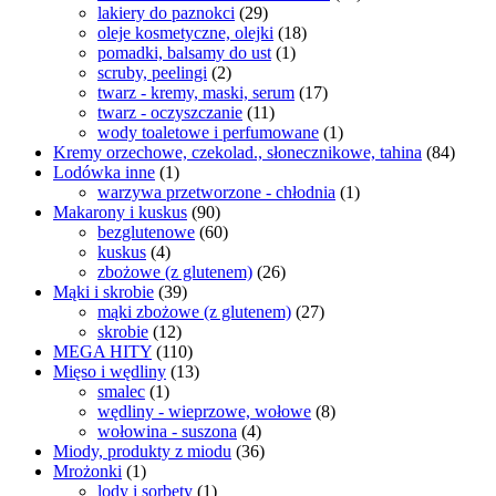
lakiery do paznokci
(29)
oleje kosmetyczne, olejki
(18)
pomadki, balsamy do ust
(1)
scruby, peelingi
(2)
twarz - kremy, maski, serum
(17)
twarz - oczyszczanie
(11)
wody toaletowe i perfumowane
(1)
Kremy orzechowe, czekolad., słonecznikowe, tahina
(84)
Lodówka inne
(1)
warzywa przetworzone - chłodnia
(1)
Makarony i kuskus
(90)
bezglutenowe
(60)
kuskus
(4)
zbożowe (z glutenem)
(26)
Mąki i skrobie
(39)
mąki zbożowe (z glutenem)
(27)
skrobie
(12)
MEGA HITY
(110)
Mięso i wędliny
(13)
smalec
(1)
wędliny - wieprzowe, wołowe
(8)
wołowina - suszona
(4)
Miody, produkty z miodu
(36)
Mrożonki
(1)
lody i sorbety
(1)