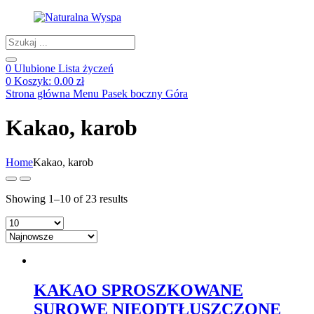
Products
search
0
Ulubione
Lista życzeń
0
Koszyk:
0.00
zł
Strona główna
Menu
Pasek boczny
Góra
Kakao, karob
Home
Kakao, karob
Showing 1–10 of 23 results
KAKAO SPROSZKOWANE
SUROWE NIEODTŁUSZCZONE