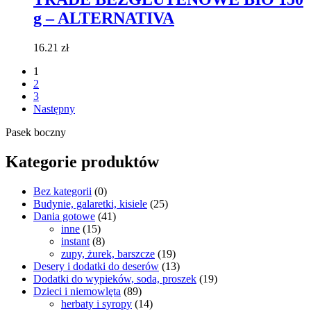
g – ALTERNATIVA
16.21
zł
1
2
3
Następny
Pasek boczny
Kategorie produktów
Bez kategorii
(0)
Budynie, galaretki, kisiele
(25)
Dania gotowe
(41)
inne
(15)
instant
(8)
zupy, żurek, barszcze
(19)
Desery i dodatki do deserów
(13)
Dodatki do wypieków, soda, proszek
(19)
Dzieci i niemowlęta
(89)
herbaty i syropy
(14)