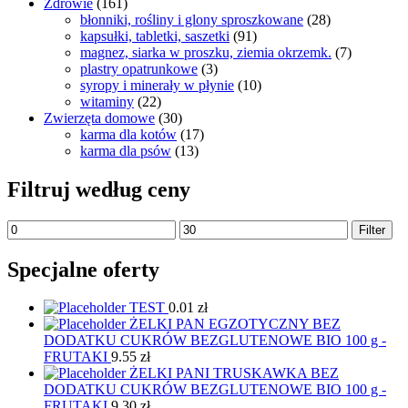
Zdrowie
(161)
błonniki, rośliny i glony sproszkowane
(28)
kapsułki, tabletki, saszetki
(91)
magnez, siarka w proszku, ziemia okrzemk.
(7)
plastry opatrunkowe
(3)
syropy i minerały w płynie
(10)
witaminy
(22)
Zwierzęta domowe
(30)
karma dla kotów
(17)
karma dla psów
(13)
Filtruj według ceny
Filter
Specjalne oferty
TEST
0.01
zł
ŻELKI PAN EGZOTYCZNY BEZ
DODATKU CUKRÓW BEZGLUTENOWE BIO 100 g -
FRUTAKI
9.55
zł
ŻELKI PANI TRUSKAWKA BEZ
DODATKU CUKRÓW BEZGLUTENOWE BIO 100 g -
FRUTAKI
9.30
zł