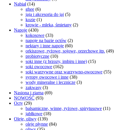
Nabiał
(14)
ghee
(6)
jaja i akcesoria do jaj
(5)
kozie
(1)
krowie - mleka, śmietany
(2)
Napoje
(430)
kokosowe
(33)
napoje na bazie octów
(2)
nektary i inne napoje
(60)
orkiszowe, ryżowe, sojowe, orzechowe itp.
(49)
probiotyczne
(10)
soki inne (z brzozy, imbiru i inne)
(15)
soki owocowe
(162)
soki warzywne oraz warzywno-owocowe
(55)
syropy owocowe i inne
(38)
wody mineralne i lecznicze
(3)
zakwasy
(3)
Nasiona i ziarna
(69)
NOWOŚĆ
(93)
Octy
(29)
balsamiczne, winne, ryżowe, spirytusowe
(11)
jabłkowe
(18)
Oleje, oliwy
(139)
oleje płynne
(84)
oliwy
(35)