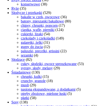
konserwowe
(38)
Ryże
(35)
Słodycze i przekąski
(529)
bakalie w czek, owocowe
(36)
batony, mieszanki bakaliowe
(80)
chipsy, chrupki, popcorn
(17)
ciastka, wafle, pierniki
(124)
cukierki, lizaki
(54)
czekolady i czekoladki
(149)
galaretki, żelki
(31)
gumy do żucia
(12)
paluszki, precelki, grissini
(22)
sezamki
(4)
Słodzące
(82)
cukry, słodziki, owoce sproszkowane
(53)
syropy, słody, melasy
(29)
Śniadaniowe
(130)
chrupki, kulki
(15)
crunchy, granole
(18)
musli
(29)
nasiona ekspandowane, z dodatkami
(5)
otręby zbożowe, mielone łuski
(5)
płatki
(58)
Sosy
(138)