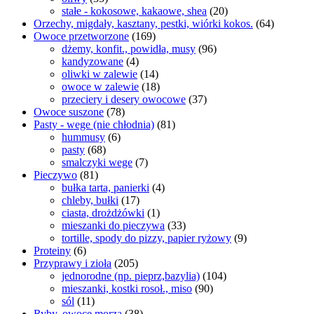
stałe - kokosowe, kakaowe, shea
(20)
Orzechy, migdały, kasztany, pestki, wiórki kokos.
(64)
Owoce przetworzone
(169)
dżemy, konfit., powidła, musy
(96)
kandyzowane
(4)
oliwki w zalewie
(14)
owoce w zalewie
(18)
przeciery i desery owocowe
(37)
Owoce suszone
(78)
Pasty - wege (nie chłodnia)
(81)
hummusy
(6)
pasty
(68)
smalczyki wege
(7)
Pieczywo
(81)
bułka tarta, panierki
(4)
chleby, bułki
(17)
ciasta, drożdżówki
(1)
mieszanki do pieczywa
(33)
tortille, spody do pizzy, papier ryżowy
(9)
Proteiny
(6)
Przyprawy i zioła
(205)
jednorodne (np. pieprz,bazylia)
(104)
mieszanki, kostki rosoł., miso
(90)
sól
(11)
Ryby, owoce morza
(38)