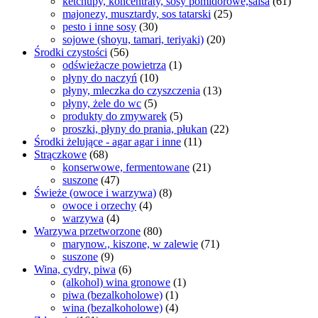
ketchupy, koncentraty, sosy pomidorowe,salsa
(61)
majonezy, musztardy, sos tatarski
(25)
pesto i inne sosy
(30)
sojowe (shoyu, tamari, teriyaki)
(20)
Środki czystości
(56)
odświeżacze powietrza
(1)
płyny do naczyń
(10)
płyny, mleczka do czyszczenia
(13)
płyny, żele do wc
(5)
produkty do zmywarek
(5)
proszki, płyny do prania, płukan
(22)
Środki żelujące - agar agar i inne
(11)
Strączkowe
(68)
konserwowe, fermentowane
(21)
suszone
(47)
Świeże (owoce i warzywa)
(8)
owoce i orzechy
(4)
warzywa
(4)
Warzywa przetworzone
(80)
marynow., kiszone, w zalewie
(71)
suszone
(9)
Wina, cydry, piwa
(6)
(alkohol) wina gronowe
(1)
piwa (bezalkoholowe)
(1)
wina (bezalkoholowe)
(4)