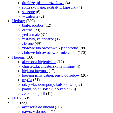
drożdże, płatki drożdżowe
(4)
sproszkowane, ekstrakty, kapsułki
(4)
suszone
(6)
w zalewie
(2)
Herbaty
(380)
białe, rooibos
(12)
czarne
(29)
yerba mate
(31)
zestawy, kalendarze
(1)
zielone
(49)
ziołowe lub owocowe - jednorodne
(88)
ziołowe lub owocowe - mieszanki
(170)
Higiena
(166)
akcesoria higieniczne
(12)
chusteczki, chusteczki nawilżane
(4)
higiena intymna
(17)
higiena jamy ustnej, pasty do zębów
(26)
mydła
(51)
odżywki, szampony, bals. do wł.
(37)
płatki, sole i solanki do kąpieli
(8)
żele do kąpieli
(11)
HITY
(595)
Inne
(83)
akcesoria do kuchni
(30)
nawozy do roślin
(1)