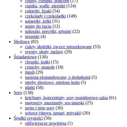
chipsy, chrupki, popcorn
(17)
ciastka, wafle, pierniki
(124)
cukierki, lizaki
(54)
czekolady i czekoladki
(149)
galaretki, żelki
(31)
gumy do żucia
(12)
paluszki, precelki, grissini
(22)
sezamki
(4)
Słodzące
(82)
cukry, słodziki, owoce sproszkowane
(53)
syropy, słody, melasy
(29)
Śniadaniowe
(130)
chrupki, kulki
(15)
crunchy, granole
(18)
musli
(29)
nasiona ekspandowane, z dodatkami
(5)
otręby zbożowe, mielone łuski
(5)
płatki
(58)
Sosy
(138)
ketchupy, koncentraty, sosy pomidorowe,salsa
(61)
majonezy, musztardy, sos tatarski
(25)
pesto i inne sosy
(30)
sojowe (shoyu, tamari, teriyaki)
(20)
Środki czystości
(56)
odświeżacze powietrza
(1)