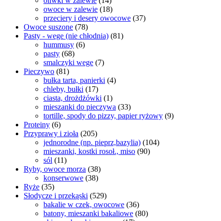
oliwki w zalewie
(14)
owoce w zalewie
(18)
przeciery i desery owocowe
(37)
Owoce suszone
(78)
Pasty - wege (nie chłodnia)
(81)
hummusy
(6)
pasty
(68)
smalczyki wege
(7)
Pieczywo
(81)
bułka tarta, panierki
(4)
chleby, bułki
(17)
ciasta, drożdżówki
(1)
mieszanki do pieczywa
(33)
tortille, spody do pizzy, papier ryżowy
(9)
Proteiny
(6)
Przyprawy i zioła
(205)
jednorodne (np. pieprz,bazylia)
(104)
mieszanki, kostki rosoł., miso
(90)
sól
(11)
Ryby, owoce morza
(38)
konserwowe
(38)
Ryże
(35)
Słodycze i przekąski
(529)
bakalie w czek, owocowe
(36)
batony, mieszanki bakaliowe
(80)