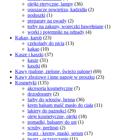
olejki eteryczne, lampy
(36)
osuszacze powietrza, kadzidła
(2)
poduszki
(1)
preparaty na owady
(2)
torby na zakupy, woreczki bawełniane
(1)
worki i pojemniki na odpady
(4)
Kakao, karob
(23)
czekolady do picia
(13)
kakao
(10)
Kasze i kaszki
(37)
kasze
(31)
kaszki
(6)
Kawy (palone, zielone, świeżo palone)
(69)
Kawy zbożowe i inne napoje w proszku
(23)
Kosmetyki
(135)
akcesoria kosmetyczne
(7)
dezodoranty
(2)
farby do włosów, henna
(36)
krem balsam maść masło do ciała
(11)
lakiery do paznokci
(29)
oleje kosmetyczne, olejki
(18)
pomadki, balsamy do ust
(1)
scruby, peelingi
(2)
twarz - kremy, maski, serum
(17)
twarz - oczyszczanie
(11)