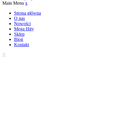
Main Menu
x
Strona główna
O nas
Nowości
Mega Hity
Sklep
Blog
Kontakt
X
Trwa wdrażanie sklepu
Wielkie otwarcie 01.09.2026 r.