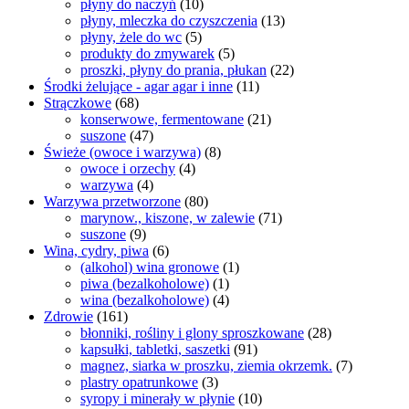
płyny do naczyń
(10)
płyny, mleczka do czyszczenia
(13)
płyny, żele do wc
(5)
produkty do zmywarek
(5)
proszki, płyny do prania, płukan
(22)
Środki żelujące - agar agar i inne
(11)
Strączkowe
(68)
konserwowe, fermentowane
(21)
suszone
(47)
Świeże (owoce i warzywa)
(8)
owoce i orzechy
(4)
warzywa
(4)
Warzywa przetworzone
(80)
marynow., kiszone, w zalewie
(71)
suszone
(9)
Wina, cydry, piwa
(6)
(alkohol) wina gronowe
(1)
piwa (bezalkoholowe)
(1)
wina (bezalkoholowe)
(4)
Zdrowie
(161)
błonniki, rośliny i glony sproszkowane
(28)
kapsułki, tabletki, saszetki
(91)
magnez, siarka w proszku, ziemia okrzemk.
(7)
plastry opatrunkowe
(3)
syropy i minerały w płynie
(10)