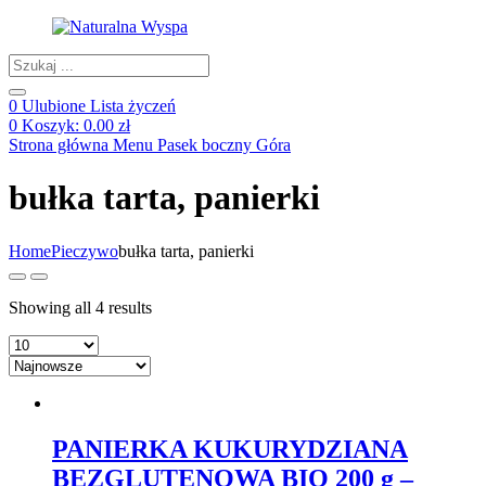
Products
search
0
Ulubione
Lista życzeń
0
Koszyk:
0.00
zł
Strona główna
Menu
Pasek boczny
Góra
bułka tarta, panierki
Home
Pieczywo
bułka tarta, panierki
Showing all 4 results
PANIERKA KUKURYDZIANA
BEZGLUTENOWA BIO 200 g –