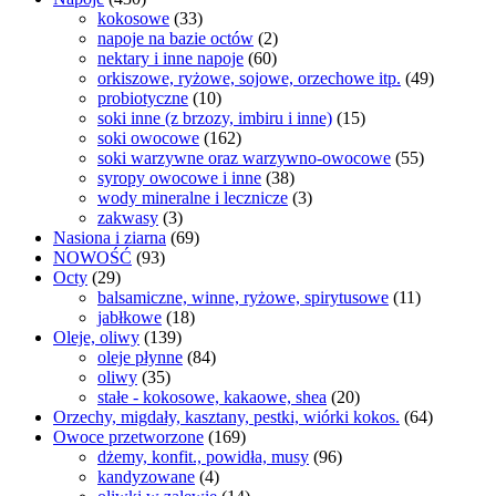
kokosowe
(33)
napoje na bazie octów
(2)
nektary i inne napoje
(60)
orkiszowe, ryżowe, sojowe, orzechowe itp.
(49)
probiotyczne
(10)
soki inne (z brzozy, imbiru i inne)
(15)
soki owocowe
(162)
soki warzywne oraz warzywno-owocowe
(55)
syropy owocowe i inne
(38)
wody mineralne i lecznicze
(3)
zakwasy
(3)
Nasiona i ziarna
(69)
NOWOŚĆ
(93)
Octy
(29)
balsamiczne, winne, ryżowe, spirytusowe
(11)
jabłkowe
(18)
Oleje, oliwy
(139)
oleje płynne
(84)
oliwy
(35)
stałe - kokosowe, kakaowe, shea
(20)
Orzechy, migdały, kasztany, pestki, wiórki kokos.
(64)
Owoce przetworzone
(169)
dżemy, konfit., powidła, musy
(96)
kandyzowane
(4)