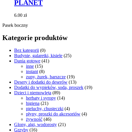
PLANET
6.00
zł
Pasek boczny
Kategorie produktów
Bez kategorii
(0)
Budynie, galaretki, kisiele
(25)
Dania gotowe
(41)
inne
(15)
instant
(8)
zupy, żurek, barszcze
(19)
Desery i dodatki do deserów
(13)
Dodatki do wypieków, soda, proszek
(19)
Dzieci i niemowlęta
(89)
herbaty i syropy
(14)
higiena
(21)
pieluchy, chusteczki
(4)
płyny, proszki do akcesoriów
(4)
żywność
(46)
Glony, algi, wodorosty
(21)
Grzyby
(16)