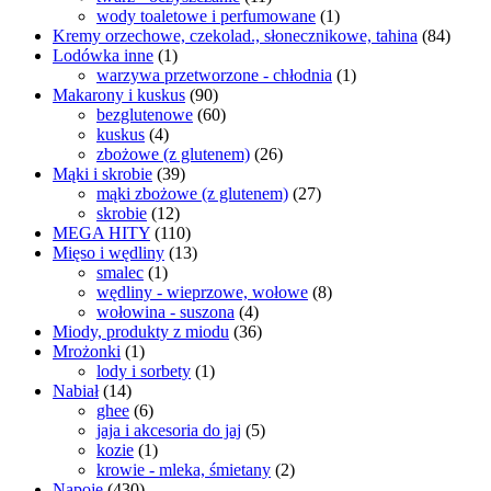
wody toaletowe i perfumowane
(1)
Kremy orzechowe, czekolad., słonecznikowe, tahina
(84)
Lodówka inne
(1)
warzywa przetworzone - chłodnia
(1)
Makarony i kuskus
(90)
bezglutenowe
(60)
kuskus
(4)
zbożowe (z glutenem)
(26)
Mąki i skrobie
(39)
mąki zbożowe (z glutenem)
(27)
skrobie
(12)
MEGA HITY
(110)
Mięso i wędliny
(13)
smalec
(1)
wędliny - wieprzowe, wołowe
(8)
wołowina - suszona
(4)
Miody, produkty z miodu
(36)
Mrożonki
(1)
lody i sorbety
(1)
Nabiał
(14)
ghee
(6)
jaja i akcesoria do jaj
(5)
kozie
(1)
krowie - mleka, śmietany
(2)
Napoje
(430)