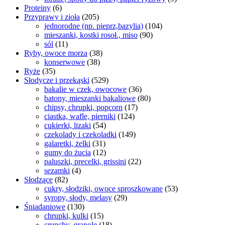
Proteiny
(6)
Przyprawy i zioła
(205)
jednorodne (np. pieprz,bazylia)
(104)
mieszanki, kostki rosoł., miso
(90)
sól
(11)
Ryby, owoce morza
(38)
konserwowe
(38)
Ryże
(35)
Słodycze i przekąski
(529)
bakalie w czek, owocowe
(36)
batony, mieszanki bakaliowe
(80)
chipsy, chrupki, popcorn
(17)
ciastka, wafle, pierniki
(124)
cukierki, lizaki
(54)
czekolady i czekoladki
(149)
galaretki, żelki
(31)
gumy do żucia
(12)
paluszki, precelki, grissini
(22)
sezamki
(4)
Słodzące
(82)
cukry, słodziki, owoce sproszkowane
(53)
syropy, słody, melasy
(29)
Śniadaniowe
(130)
chrupki, kulki
(15)
crunchy, granole
(18)