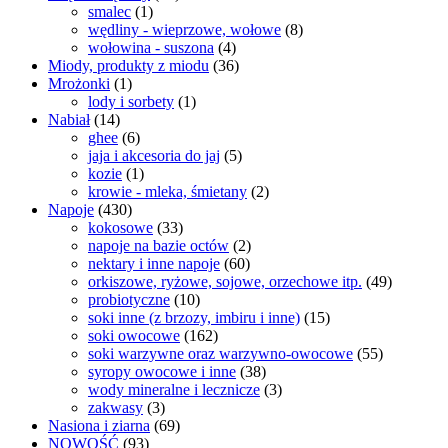
smalec
(1)
wędliny - wieprzowe, wołowe
(8)
wołowina - suszona
(4)
Miody, produkty z miodu
(36)
Mrożonki
(1)
lody i sorbety
(1)
Nabiał
(14)
ghee
(6)
jaja i akcesoria do jaj
(5)
kozie
(1)
krowie - mleka, śmietany
(2)
Napoje
(430)
kokosowe
(33)
napoje na bazie octów
(2)
nektary i inne napoje
(60)
orkiszowe, ryżowe, sojowe, orzechowe itp.
(49)
probiotyczne
(10)
soki inne (z brzozy, imbiru i inne)
(15)
soki owocowe
(162)
soki warzywne oraz warzywno-owocowe
(55)
syropy owocowe i inne
(38)
wody mineralne i lecznicze
(3)
zakwasy
(3)
Nasiona i ziarna
(69)
NOWOŚĆ
(93)