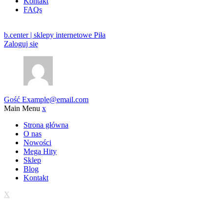
Kontakt
FAQs
b.center | sklepy internetowe Piła
Zaloguj się
Gość
Example@email.com
Main Menu
x
Strona główna
O nas
Nowości
Mega Hity
Sklep
Blog
Kontakt
X