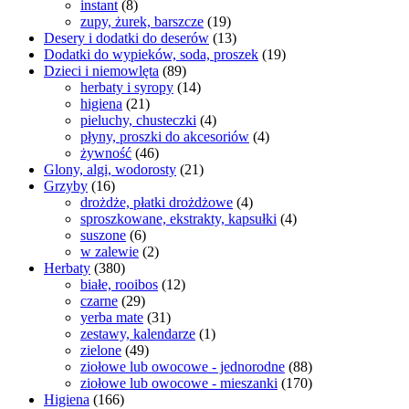
instant
(8)
zupy, żurek, barszcze
(19)
Desery i dodatki do deserów
(13)
Dodatki do wypieków, soda, proszek
(19)
Dzieci i niemowlęta
(89)
herbaty i syropy
(14)
higiena
(21)
pieluchy, chusteczki
(4)
płyny, proszki do akcesoriów
(4)
żywność
(46)
Glony, algi, wodorosty
(21)
Grzyby
(16)
drożdże, płatki drożdżowe
(4)
sproszkowane, ekstrakty, kapsułki
(4)
suszone
(6)
w zalewie
(2)
Herbaty
(380)
białe, rooibos
(12)
czarne
(29)
yerba mate
(31)
zestawy, kalendarze
(1)
zielone
(49)
ziołowe lub owocowe - jednorodne
(88)
ziołowe lub owocowe - mieszanki
(170)
Higiena
(166)