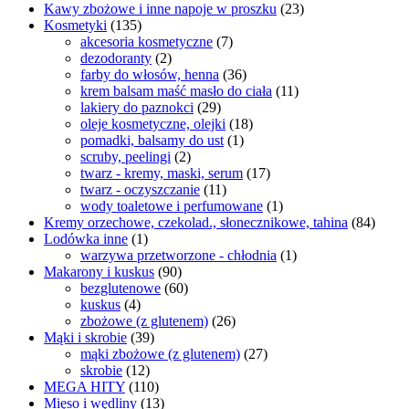
Kawy zbożowe i inne napoje w proszku
(23)
Kosmetyki
(135)
akcesoria kosmetyczne
(7)
dezodoranty
(2)
farby do włosów, henna
(36)
krem balsam maść masło do ciała
(11)
lakiery do paznokci
(29)
oleje kosmetyczne, olejki
(18)
pomadki, balsamy do ust
(1)
scruby, peelingi
(2)
twarz - kremy, maski, serum
(17)
twarz - oczyszczanie
(11)
wody toaletowe i perfumowane
(1)
Kremy orzechowe, czekolad., słonecznikowe, tahina
(84)
Lodówka inne
(1)
warzywa przetworzone - chłodnia
(1)
Makarony i kuskus
(90)
bezglutenowe
(60)
kuskus
(4)
zbożowe (z glutenem)
(26)
Mąki i skrobie
(39)
mąki zbożowe (z glutenem)
(27)
skrobie
(12)
MEGA HITY
(110)
Mięso i wędliny
(13)