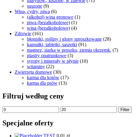
marynow., kiszone, w zalewie
(71)
suszone
(9)
Wina, cydry, piwa
(6)
(alkohol) wina gronowe
(1)
piwa (bezalkoholowe)
(1)
wina (bezalkoholowe)
(4)
Zdrowie
(161)
błonniki, rośliny i glony sproszkowane
(28)
kapsułki, tabletki, saszetki
(91)
magnez, siarka w proszku, ziemia okrzemk.
(7)
plastry opatrunkowe
(3)
syropy i minerały w płynie
(10)
witaminy
(22)
Zwierzęta domowe
(30)
karma dla kotów
(17)
karma dla psów
(13)
Filtruj według ceny
Filter
Specjalne oferty
TEST
0.01
zł