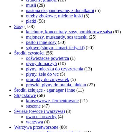
musli
(29)
nasiona ekspandowane, z dodatkami
(5)
otręby zbożowe, mielone łuski
(5)
płatki
(58)
Sosy
(138)
ketchupy, koncentraty, sosy pomidorowe,salsa
(61)
majonezy, musztardy, sos tatarski
(25)
pesto i inne sosy
(30)
sojowe (shoyu, tamari, teriyaki)
(20)
Środki czystości
(56)
odświeżacze powietrza
(1)
płyny do naczyń
(10)
płyny, mleczka do czyszczenia
(13)
płyny, żele do wc
(5)
produkty do zmywarek
(5)
proszki, płyny do prania, płukan
(22)
Środki żelujące - agar agar i inne
(11)
Strączkowe
(68)
konserwowe, fermentowane
(21)
suszone
(47)
Świeże (owoce i warzywa)
(8)
owoce i orzechy
(4)
warzywa
(4)
Warzywa przetworzone
(80)