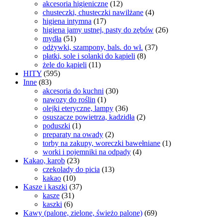
akcesoria higieniczne
(12)
chusteczki, chusteczki nawilżane
(4)
higiena intymna
(17)
higiena jamy ustnej, pasty do zębów
(26)
mydła
(51)
odżywki, szampony, bals. do wł.
(37)
płatki, sole i solanki do kąpieli
(8)
żele do kąpieli
(11)
HITY
(595)
Inne
(83)
akcesoria do kuchni
(30)
nawozy do roślin
(1)
olejki eteryczne, lampy
(36)
osuszacze powietrza, kadzidła
(2)
poduszki
(1)
preparaty na owady
(2)
torby na zakupy, woreczki bawełniane
(1)
worki i pojemniki na odpady
(4)
Kakao, karob
(23)
czekolady do picia
(13)
kakao
(10)
Kasze i kaszki
(37)
kasze
(31)
kaszki
(6)
Kawy (palone, zielone, świeżo palone)
(69)