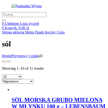
Products
search
0
Ulubione
Lista życzeń
0
Koszyk:
0.00
zł
Strona główna
Menu
Pasek boczny
Góra
sól
Home
Przyprawy i zioła
sól
Showing 1–10 of 11 results
SÓL MORSKA GRUBO MIELONA
W MŁYNKU 100 g – LEBENSBAUM