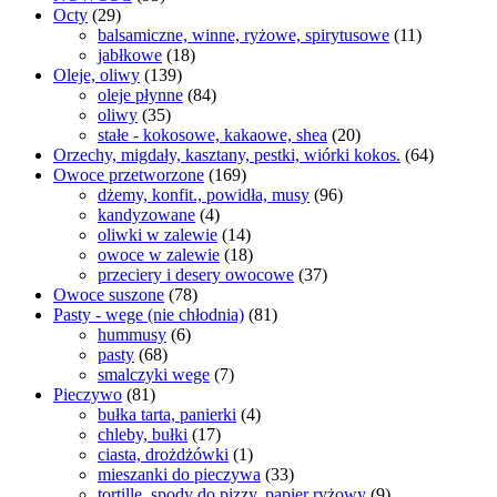
Octy
(29)
balsamiczne, winne, ryżowe, spirytusowe
(11)
jabłkowe
(18)
Oleje, oliwy
(139)
oleje płynne
(84)
oliwy
(35)
stałe - kokosowe, kakaowe, shea
(20)
Orzechy, migdały, kasztany, pestki, wiórki kokos.
(64)
Owoce przetworzone
(169)
dżemy, konfit., powidła, musy
(96)
kandyzowane
(4)
oliwki w zalewie
(14)
owoce w zalewie
(18)
przeciery i desery owocowe
(37)
Owoce suszone
(78)
Pasty - wege (nie chłodnia)
(81)
hummusy
(6)
pasty
(68)
smalczyki wege
(7)
Pieczywo
(81)
bułka tarta, panierki
(4)
chleby, bułki
(17)
ciasta, drożdżówki
(1)
mieszanki do pieczywa
(33)
tortille, spody do pizzy, papier ryżowy
(9)