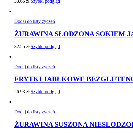
33.66
zł
Szybki podgląd
Dodaj do listy życzeń
ŻURAWINA SŁODZONA SOKIEM JA
82.55
zł
Szybki podgląd
Dodaj do listy życzeń
FRYTKI JABŁKOWE BEZGLUTENOW
26.93
zł
Szybki podgląd
Dodaj do listy życzeń
ŻURAWINA SUSZONA NIESŁODZONA