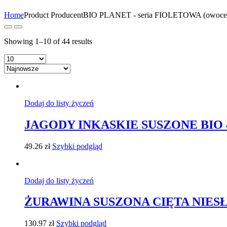
Home
Product Producent
BIO PLANET - seria FIOLETOWA (owoce 
Showing 1–10 of 44 results
Dodaj do listy życzeń
JAGODY INKASKIE SUSZONE BIO 4
49.26
zł
Szybki podgląd
Dodaj do listy życzeń
ŻURAWINA SUSZONA CIĘTA NIESŁ
130.97
zł
Szybki podgląd