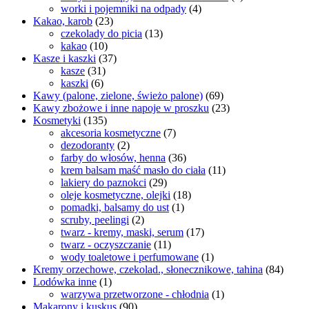
worki i pojemniki na odpady
(4)
Kakao, karob
(23)
czekolady do picia
(13)
kakao
(10)
Kasze i kaszki
(37)
kasze
(31)
kaszki
(6)
Kawy (palone, zielone, świeżo palone)
(69)
Kawy zbożowe i inne napoje w proszku
(23)
Kosmetyki
(135)
akcesoria kosmetyczne
(7)
dezodoranty
(2)
farby do włosów, henna
(36)
krem balsam maść masło do ciała
(11)
lakiery do paznokci
(29)
oleje kosmetyczne, olejki
(18)
pomadki, balsamy do ust
(1)
scruby, peelingi
(2)
twarz - kremy, maski, serum
(17)
twarz - oczyszczanie
(11)
wody toaletowe i perfumowane
(1)
Kremy orzechowe, czekolad., słonecznikowe, tahina
(84)
Lodówka inne
(1)
warzywa przetworzone - chłodnia
(1)
Makarony i kuskus
(90)