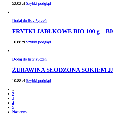
52.02
zł
Szybki podgląd
Dodaj do listy życzeń
FRYTKI JABŁKOWE BIO 100 g – B
10.88
zł
Szybki podgląd
Dodaj do listy życzeń
ŻURAWINA SŁODZONA SOKIEM JA
10.88
zł
Szybki podgląd
1
2
3
4
5
Następny