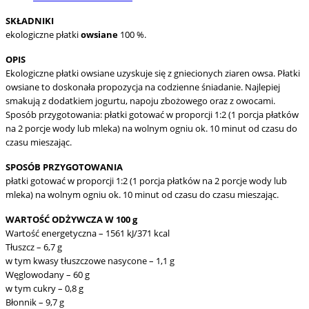
SKŁADNIKI
ekologiczne płatki
owsiane
100 %.
OPIS
Ekologiczne płatki owsiane uzyskuje się z gniecionych ziaren owsa. Płatki
owsiane to doskonała propozycja na codzienne śniadanie. Najlepiej
smakują z dodatkiem jogurtu, napoju zbożowego oraz z owocami.
Sposób przygotowania: płatki gotować w proporcji 1:2 (1 porcja płatków
na 2 porcje wody lub mleka) na wolnym ogniu ok. 10 minut od czasu do
czasu mieszając.
SPOSÓB PRZYGOTOWANIA
płatki gotować w proporcji 1:2 (1 porcja płatków na 2 porcje wody lub
mleka) na wolnym ogniu ok. 10 minut od czasu do czasu mieszając.
WARTOŚĆ ODŻYWCZA W 100 g
Wartość energetyczna – 1561 kJ/371 kcal
Tłuszcz – 6,7 g
w tym kwasy tłuszczowe nasycone – 1,1 g
Węglowodany – 60 g
w tym cukry – 0,8 g
Błonnik – 9,7 g