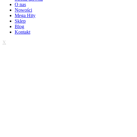
O nas
Nowości
Mega Hity
Sklep
Blog
Kontakt
X
Trwa wdrażanie sklepu
Wielkie otwarcie 01.09.2026 r.