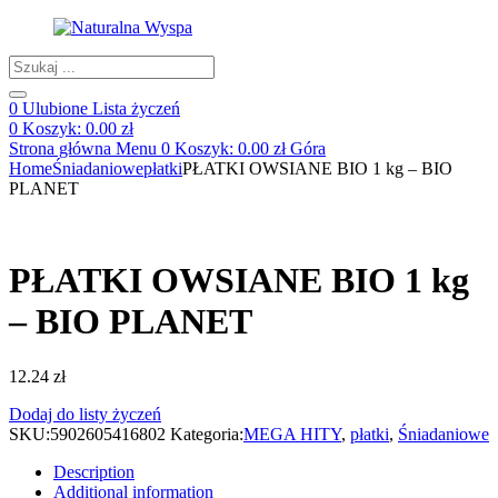
Products
search
0
Ulubione
Lista życzeń
0
Koszyk:
0.00
zł
Strona główna
Menu
0
Koszyk:
0.00
zł
Góra
Home
Śniadaniowe
płatki
PŁATKI OWSIANE BIO 1 kg – BIO
PLANET
PŁATKI OWSIANE BIO 1 kg
– BIO PLANET
12.24
zł
Dodaj do listy życzeń
SKU:
5902605416802
Kategoria:
MEGA HITY
,
płatki
,
Śniadaniowe
Description
Additional information