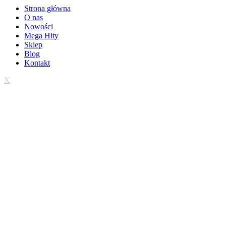
Strona główna
O nas
Nowości
Mega Hity
Sklep
Blog
Kontakt
X
Trwa wdrażanie sklepu
Wielkie otwarcie 01.09.2026 r.