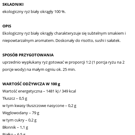
SKŁADNIKI
ekologiczny ryż biały okrągły 100 %.
OPIS
Ekologiczny ryż biały okrągły charakteryzuje się subtelnym smakiem i
niepowtarzalnym aromatem. Doskonały do risotto, sushi i sałatek.
SPOSÓB PRZYGOTOWANIA
uprzednio wypłukany ryż gotować w proporcji 1:2 (1 porcja ryżu na 2
porcje wody) na małym ogniu ok. 25 min.
WARTOŚĆ ODŻYWCZA W 100 g
Wartość energetyczna – 1481 kJ / 349 kcal
Tłuszcz – 0,5 g
w tym kwasy tłuszczowe nasycone – 0,2 g
Węglowodany – 79 g
w tym cukry – 0,2 g
Błonnik – 1,1 g
Białko – 6,5 g