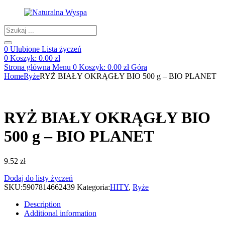
Products
search
0
Ulubione
Lista życzeń
0
Koszyk:
0.00
zł
Strona główna
Menu
0
Koszyk:
0.00
zł
Góra
Home
Ryże
RYŻ BIAŁY OKRĄGŁY BIO 500 g – BIO PLANET
RYŻ BIAŁY OKRĄGŁY BIO
500 g – BIO PLANET
9.52
zł
Dodaj do listy życzeń
SKU:
5907814662439
Kategoria:
HITY
,
Ryże
Description
Additional information